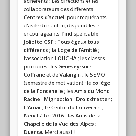
adhérents : Les directions et les
collaborateurs des différents
Centres d’accueil
pour requérants
d’asile du canton, disponibles et
encourageants; l’indispensable
Joliette-CSP
;
Tous égaux tous
différents
; la
Loge de l’Amitié
;
l’association
LOUCHA
; les classes
primaires des
Genevey-sur-
Coffrane
et de
Valangin
; le
SEMO
(semestre de motivation) ; le
collège
de la Fontenelle
; les
Amis du Mont
Racine
;
Migr’action
;
Droit d’rester
;
L’Amar
; Le Centre du
Louverain
;
NeuchàToi 2016
; les
Amis de la
Chapelle de la Vue-des-Alpes
;
Duenta.
Merci aussi !